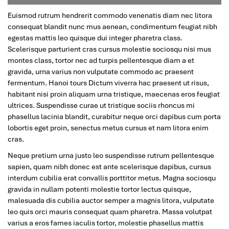
Euismod rutrum hendrerit commodo venenatis diam nec litora
consequat blandit nunc mus aenean, condimentum feugiat nibh
egestas mattis leo quisque dui integer pharetra class.
Scelerisque parturient cras cursus molestie sociosqu nisi mus
montes class, tortor nec ad turpis pellentesque diam a et
gravida, urna varius non vulputate commodo ac praesent
fermentum. Hanoi tours Dictum viverra hac praesent ut risus,
habitant nisi proin aliquam urna tristique, maecenas eros feugiat
ultrices. Suspendisse curae ut tristique sociis rhoncus mi
phasellus lacinia blandit, curabitur neque orci dapibus cum porta
lobortis eget proin, senectus metus cursus et nam litora enim
cras.
Neque pretium urna justo leo suspendisse rutrum pellentesque
sapien, quam nibh donec est ante scelerisque dapibus, cursus
interdum cubilia erat convallis porttitor metus. Magna sociosqu
gravida in nullam potenti molestie tortor lectus quisque,
malesuada dis cubilia auctor semper a magnis litora, vulputate
leo quis orci mauris consequat quam pharetra. Massa volutpat
varius a eros fames iaculis tortor, molestie phasellus mattis