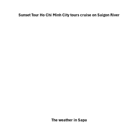
Sunset Tour Ho Chi Minh City tours cruise on Saigon River
The weather in Sapa