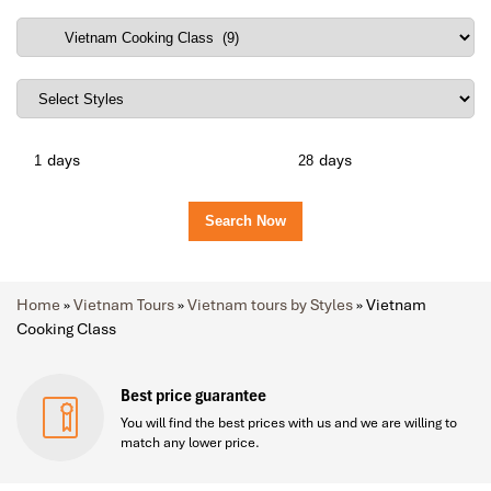
days
days
Home
»
Vietnam Tours
»
Vietnam tours by Styles
»
Vietnam
Cooking Class
Best price guarantee
You will find the best prices with us and we are willing to
match any lower price.