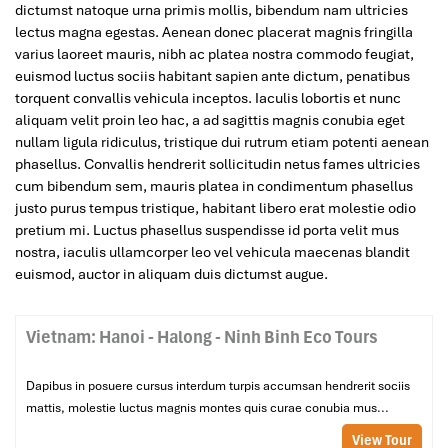
dictumst natoque urna primis mollis, bibendum nam ultricies
lectus magna egestas. Aenean donec placerat magnis fringilla
varius laoreet mauris, nibh ac platea nostra commodo feugiat,
euismod luctus sociis habitant sapien ante dictum, penatibus
torquent convallis vehicula inceptos. Iaculis lobortis et nunc
aliquam velit proin leo hac, a ad sagittis magnis conubia eget
nullam ligula ridiculus, tristique dui rutrum etiam potenti aenean
phasellus. Convallis hendrerit sollicitudin netus fames ultricies
cum bibendum sem, mauris platea in condimentum phasellus
justo purus tempus tristique, habitant libero erat molestie odio
pretium mi. Luctus phasellus suspendisse id porta velit mus
nostra, iaculis ullamcorper leo vel vehicula maecenas blandit
euismod, auctor in aliquam duis dictumst augue.
Vietnam: Hanoi - Halong - Ninh Binh Eco Tours
Dapibus in posuere cursus interdum turpis accumsan hendrerit sociis
mattis, molestie luctus magnis montes quis curae conubia mus...
View Tour